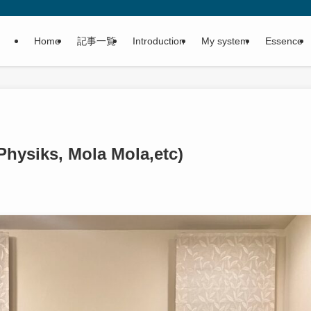
Home
記事一覧
Introduction
My system
Essence
iks, Mola Mola,etc)