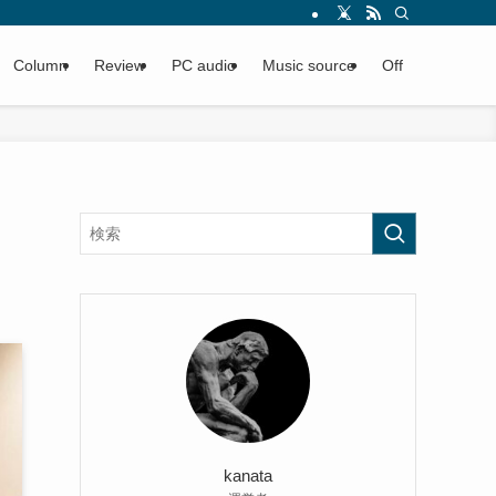
Column
Review
PC audio
Music source
Off
kanata